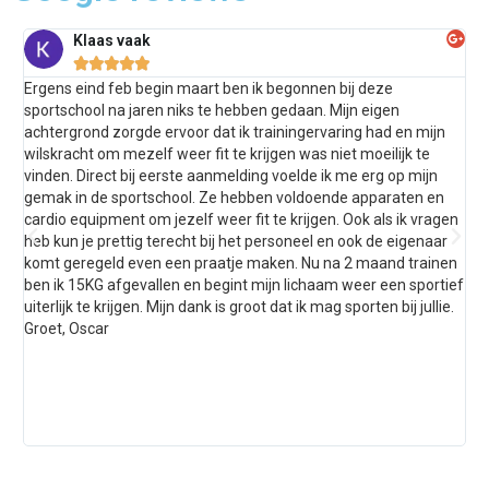
Klaas vaak





Ergens eind feb begin maart ben ik begonnen bij deze
Top
sportschool na jaren niks te hebben gedaan. Mijn eigen
vin
achtergrond zorgde ervoor dat ik trainingervaring had en mijn
je 
wilskracht om mezelf weer fit te krijgen was niet moeilijk te
sch
vinden. Direct bij eerste aanmelding voelde ik me erg op mijn
bes
gemak in de sportschool. Ze hebben voldoende apparaten en
kan
cardio equipment om jezelf weer fit te krijgen. Ook als ik vragen
A+ 
heb kun je prettig terecht bij het personeel en ook de eigenaar
sha
komt geregeld even een praatje maken. Nu na 2 maand trainen
Je
ben ik 15KG afgevallen en begint mijn lichaam weer een sportief
and
uiterlijk te krijgen. Mijn dank is groot dat ik mag sporten bij jullie.
go
Groet, Oscar
mog
sup
aan